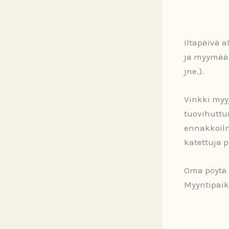
Iltapäivä a
ja myymään 
jne.).
Vinkki myyj
tuovihuttu
ennakkoilm
katettuja p
Oma pöytä m
Myyntipaik