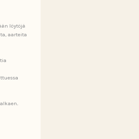
ään löytöjä
ta, aarteita
tia
attuessa
 alkaen.