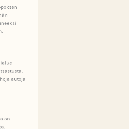
ippoksen
emän
luneeksi
n.
kialue
atsastusta,
hoja autoja
sa on
ta.