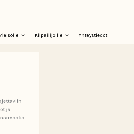
Yleisölle
Kilpailijoille
Yhteystiedot
jettaviin
öt ja
 normaalia