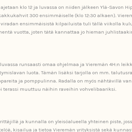
 ajetaan klo 12 ja luvassa on niiden jälkeen Ylä-Savon H
kakkukahvit 300 ensimmäiselle (klo 12:30 alkaen). Vier
viradan ensimmäisistä kilpailuista tuli tällä viikolla ku
ntä vuotta, joten tätä kannattaa jo hieman juhlistaaki
n luvassa runsaasti omaa ohjelmaa ja Vieremän 4H:n leik
ntymislavan luota. Tämän lisäksi tarjolla on mm. talutusr
ppareita ja pomppulinna. Radalla on myös nähtävillä van
i terassi muuttuu näihin raveihin vohvelibaariksi.
ittäjillä ja kunnalla on yleisöalueella yhteinen piste, jos
ätelöä, kisailua ja tietoa Vieremän yrityksistä sekä kunnas