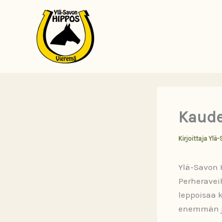
Siirry
sisältöön
Kaude
Kirjoittaja
Ylä-
Ylä-Savon H
Perheraveih
leppoisaa 
enemmän ja