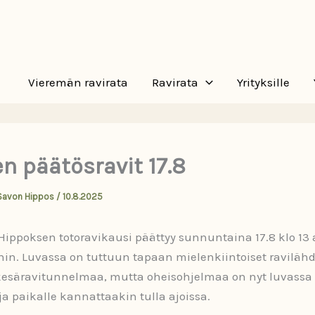
Vieremän ravirata
Ravirata
Yrityksille
n päätösravit 17.8
Savon Hippos
/
10.8.2025
ippoksen totoravikausi päättyy sunnuntaina 17.8 klo 13 a
in. Luvassa on tuttuun tapaan mielenkiintoiset ravilähd
kesäravitunnelmaa, mutta oheisohjelmaa on nyt luvassa
 paikalle kannattaakin tulla ajoissa.