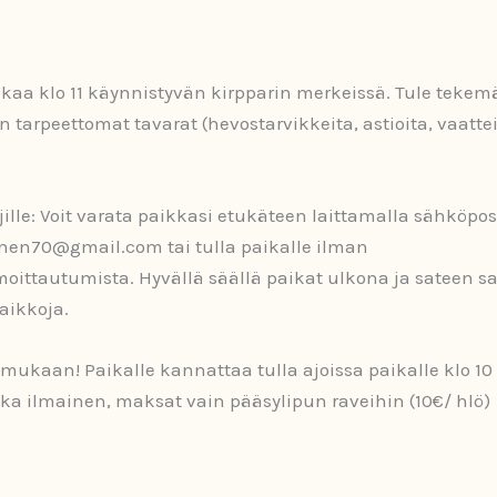
lkaa klo 11 käynnistyvän kirpparin merkeissä. Tule tekem
tarpeettomat tavarat (hevostarvikkeita, astioita, vaattei
ille: Voit varata paikkasi etukäteen laittamalla sähköpos
nen70@gmail.com tai tulla paikalle ilman
oittautumista. Hyvällä säällä paikat ulkona ja sateen s
aikkoja.
ukaan! Paikalle kannattaa tulla ajoissa paikalle klo 10
ka ilmainen, maksat vain pääsylipun raveihin (10€/ hlö)