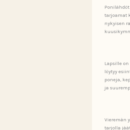
Ponilähdöt
tarjoamat 
nykyisen ra
kuusikymme
Lapsille o
löytyy esii
poneja, ke
ja suuremp
Vieremän yr
tarjolla jä