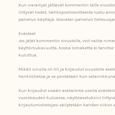
Kun vierailijat jättävät kommentin tälle sivus
liittyvät tiedot. Sähköpostiosoitteesta luotu a
palvelun käyttäjä. Gravatar-palvelun tietosuojas
Evästeet
Jos jätät kommentin sivustolle, voit valita nim
käyttömukavuutta, koska lomaketta ei tarvitse 
kuluttua.
Mikäli sinulla on tili ja kirjaudut sivustolle a
henkilötietoa ja se poistetaan kun selainikkuna
Kun kirjaudut sisään asetamme useita evästeitä
vuorokauden kuluessa, näyttöasetuksiin liittyv
kirjautumistietojasi säilytetään kahden viikon 