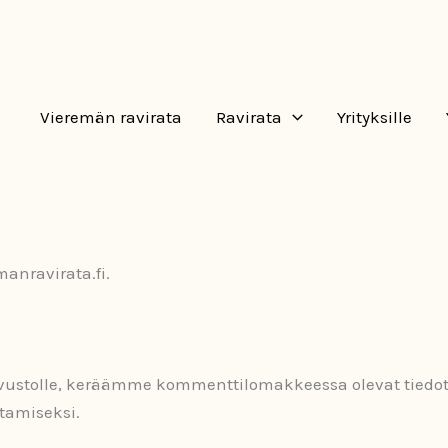
Vieremän ravirata
Ravirata
Yrityksille
anravirata.fi.
vustolle, keräämme kommenttilomakkeessa olevat tiedot,
tamiseksi.