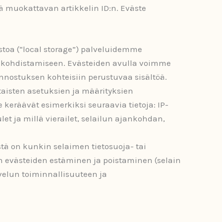
ä muokattavan artikkelin ID:n. Eväste
stoa (“local storage”) palveluidemme
n kohdistamiseen. Evästeiden avulla voimme
nnostuksen kohteisiin perustuvaa sisältöä.
aisten asetuksien ja määrityksien
eräävät esimerkiksi seuraavia tietoja: IP-
let ja millä vierailet, selailun ajankohdan,
stä on kunkin selaimen tietosuoja- tai
 evästeiden estäminen ja poistaminen (selain
velun toiminnallisuuteen ja