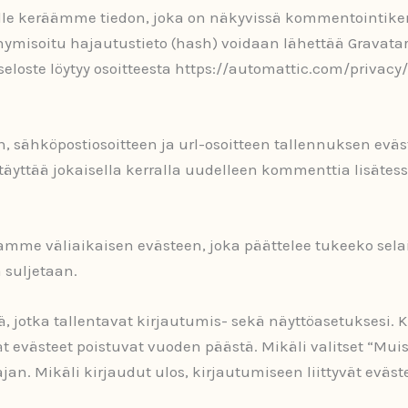
tolle keräämme tiedon, joka on näkyvissä kommentointiken
nonymisoitu hajautustieto (hash) voidaan lähettää Gravat
eloste löytyy osoitteesta https://automattic.com/privacy/
en, sähköpostiosoitteen ja url-osoitteen tallennuksen evä
täyttää jokaisella kerralla uudelleen kommenttia lisätes
setamme väliaikaisen evästeen, joka päättelee tukeeko selai
 suljetaan.
, jotka tallentavat kirjautumis- sekä näyttöasetuksesi.
ät evästeet poistuvat vuoden päästä. Mikäli valitset “Mu
ajan. Mikäli kirjaudut ulos, kirjautumiseen liittyvät evä