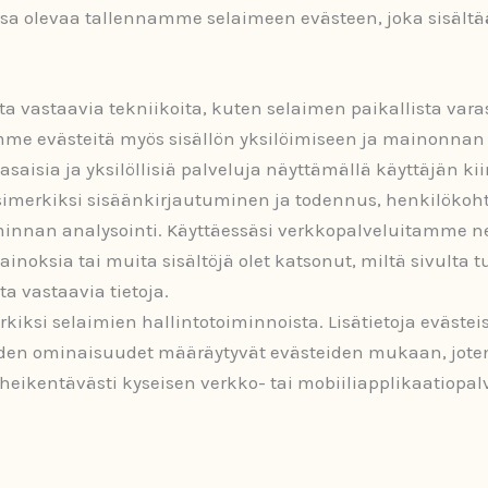
ssa olevaa tallennamme selaimeen evästeen, joka sisältä
a vastaavia tekniikoita, kuten selaimen paikallista vara
mme evästeitä myös sisällön yksilöimiseen ja mainonna
isia ja yksilöllisiä palveluja näyttämällä käyttäjän kii
imerkiksi sisäänkirjautuminen ja todennus, henkilökoht
nnan analysointi. Käyttäessäsi verkkopalveluitamme ne k
inoksia tai muita sisältöjä olet katsonut, miltä sivulta tu
ta vastaavia tietoja.
rkiksi selaimien hallintotoiminnoista. Lisätietoja evästei
iden ominaisuudet määräytyvät evästeiden mukaan, joten
heikentävästi kyseisen verkko- tai mobiiliapplikaatiopal