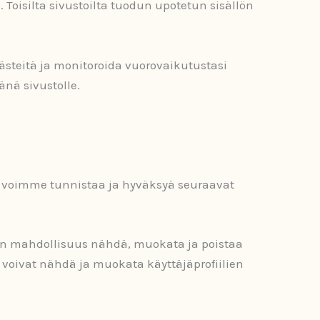
. Toisilta sivustoilta tuodun upotetun sisällön
ästeitä ja monitoroida vuorovaikutustasi
nä sivustolle.
tä voimme tunnistaa ja hyväksyä seuraavat
lä on mahdollisuus nähdä, muokata ja poistaa
 voivat nähdä ja muokata käyttäjäprofiilien