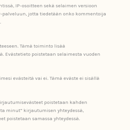
tissä, IP-osoitteen sekä selaimen versioon
ar-palveluun, jotta tiedetään onko kommentoija
.
steeseen. Tämä toiminto lisää
sä. Evästetieto poistetaan selaimesta vuoden
mesi evästeitä vai ei. Tämä eväste ei sisällä
 Kirjautumisevästeet poistetaan kahden
ista minut” kirjautumisen yhteydessä,
steet poistetaan samassa yhteydessä.