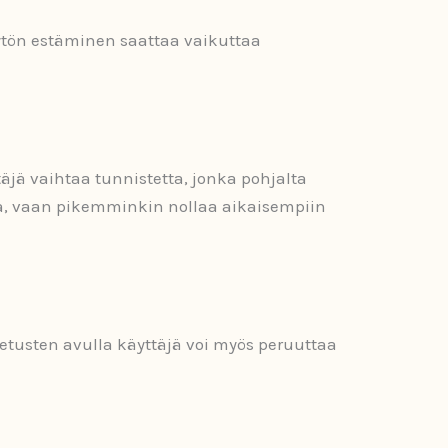
ytön estäminen saattaa vaikuttaa
täjä vaihtaa tunnistetta, jonka pohjalta
ta, vaan pikemminkin nollaa aikaisempiin
setusten avulla käyttäjä voi myös peruuttaa