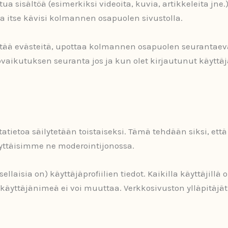
ua sisältöä (esimerkiksi videoita, kuvia, artikkeleita jne.)
ja itse kävisi kolmannen osapuolen sivustolla.
yttää evästeitä, upottaa kolmannen osapuolen seurantaev
aikutuksen seuranta jos ja kun olet kirjautunut käyttäjä
tietoa säilytetään toistaiseksi. Tämä tehdään siksi, et
lyttäisimme ne moderointijonossa.
ellaisia on) käyttäjäprofiilien tiedot. Kaikilla käyttäjil
käyttäjänimeä ei voi muuttaa. Verkkosivuston ylläpitäjät