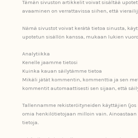
Tämän sivuston artikkelit voivat sisältää upotett
avaaminen on verrattavissa siihen, että vieraili
Nämä sivustot voivat kerätä tietoa sinusta, kä
upotetun sisällön kanssa, mukaan lukien vuorov
Analytiikka
Kenelle jaamme tietosi
Kuinka kauan säilytämme tietoa
Mikäli jätät kommentin, kommenttia ja sen meta
kommentit automaattisesti sen sijaan, että säi
Tallennamme rekisteröityneiden käyttäjien (jos s
omia henkilötietojaan milloin vain. Ainoastaan 
tietoja.