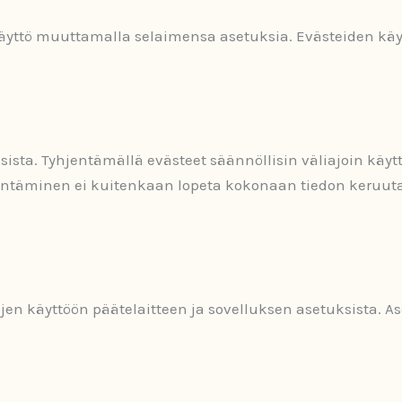
käyttö muuttamalla selaimensa asetuksia. Evästeiden kä
sista. Tyhjentämällä evästeet säännöllisin väliajoin käyt
hjentäminen ei kuitenkaan lopeta kokonaan tiedon keruu
jen käyttöön päätelaitteen ja sovelluksen asetuksista. A