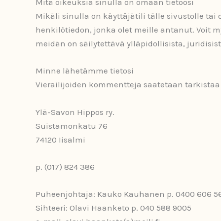
Mitä oikeuksia sinulla on omaan tietoosi
Mikäli sinulla on käyttäjätili tälle sivustolle t
henkilötiedon, jonka olet meille antanut. Voit m
meidän on säilytettävä ylläpidollisista, juridisista
Minne lähetämme tietosi
Vierailijoiden kommentteja saatetaan tarkista
Ylä-Savon Hippos ry.
Suistamonkatu 76
74120 Iisalmi
p. (017) 824 386
Puheenjohtaja: Kauko Kauhanen p. 0400 606 5
Sihteeri: Olavi Haanketo p. 040 588 9005