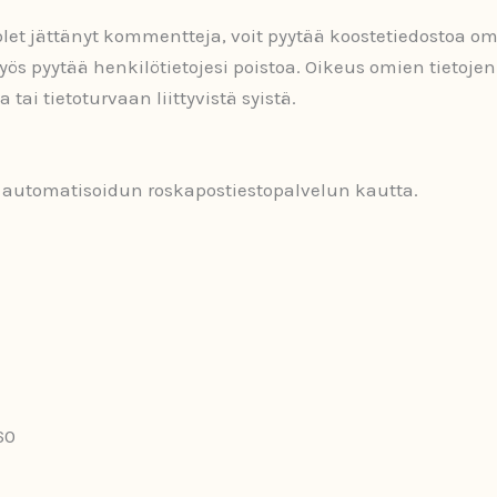
ai olet jättänyt kommentteja, voit pyytää koostetiedostoa o
yös pyytää henkilötietojesi poistoa. Oikeus omien tietojen 
 tai tietoturvaan liittyvistä syistä.
a automatisoidun roskapostiestopalvelun kautta.
60