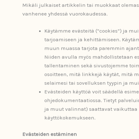
Mikäli julkaiset artikkelin tai muokkaat olema
vanhenee yhdessä vuorokaudessa.
Käytämme evästeitä (”cookies”) ja muit
tarjoamiseen ja kehittämiseen. Käytä
muun muassa tarjota paremmin ajantasa
Niiden avulla myös mahdollistetaan es
tallentaminen sekä sivustojemme toimi
osoitteen, mitä linkkejä käytät, mitä ma
selaimesi tai sovelluksen tyypin ja mui
Evästeiden käyttöä voit säädellä esime
ohjedokumentaatiossa. Tietyt palvelu
ja muut valinnat) saattavat vaikuttaa 
käyttökokemukseen.​​​​​​​
Evästeiden estäminen