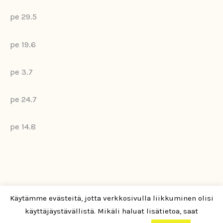
pe 29.5
pe 19.6
pe 3.7
pe 24.7
pe 14.8
Käytämme evästeitä, jotta verkkosivulla liikkuminen olisi
Copyright © Ylä-Savon Hippos 2026
käyttäjäystävällistä. Mikäli haluat lisätietoa, saat
Tietosuojaseloste