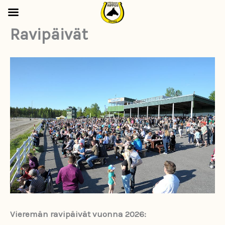
Ravipäivät
Siirry
sisältöön
Vieremän ravipäivät vuonna 2026: