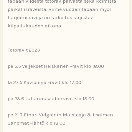
tapaan viidestä totoravipäivästä sekä kolmista
paikallisraveista. Viime vuoden tapaan myös
harjoitusraveja on tarkoitus järjestää
kilpailukauden aikana.
Totoravit 2023
pe 5.5 Veljekset Heiskanen -ravit klo 18.00
la 27.5 Kavioliiga -ravit klo 17.00
pe 23.6 Juhannusaatonravit klo 18.00
pe 21.7 Einari Vidgrénin Muistoajo & Iisalmen
Sanomat -lähtö klo 18.00