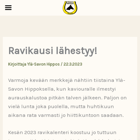
Siirry
sisältöön
Ravikausi lähestyy!
Kirjoittaja
Ylä-Savon Hippos
/
22.3.2023
Varmoja kevään merkkejä nähtiin tiistaina Ylä-
Savon Hippoksella, kun kaviouralle ilmestyi
aurauskalustoa pitkän talven jälkeen. Paljon on
vielä lunta joka puolella, mutta huhtikuun
aikana rata varmasti jo hiittikuntoon saadaan.
Kesän 2023 ravikalenteri koostuu jo tuttuun