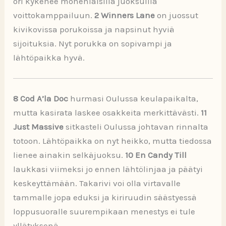
ori kykenee monenlaisilla juoksuilla
voittokamppailuun.
2 Winners Lane
on juossut
kivikovissa porukoissa ja napsinut hyviä
sijoituksia. Nyt porukka on sopivampi ja
lähtöpaikka hyvä.
8 Cod A’la Doc
hurmasi Oulussa keulapaikalta,
mutta kasirata laskee osakkeita merkittävästi.
11
Just Massive
sitkasteli Oulussa johtavan rinnalta
totoon. Lähtöpaikka on nyt heikko, mutta tiedossa
lienee ainakin selkäjuoksu.
10 En Candy Till
laukkasi viimeksi jo ennen lähtölinjaa ja päätyi
keskeyttämään. Takarivi voi olla virtavalle
tammalle jopa eduksi ja kiriruudin säästyessä
loppusuoralle suurempikaan menestys ei tule
yllätyksenä.