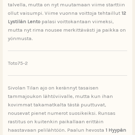
talvella, mutta on nyt muutamaan viime starttiin
ollut vaisumpi. Viime vuonna voittoja tehtaillut
12
Lystilän Lento
palasi voittokantaan viimeksi,
mutta nyt rima nousee merkittävästi ja paikka on
yönmusta.
Toto75-2
Sivolan Tilan ajo on kerännyt tasaisen
tammajoukon lähtöviivalle, mutta kun ihan
kovimmat takamatkalta tästä puuttuvat,
nousevat pienet numerot suosikeiksi. Runsas
rastitus on kuitenkin paikallaan erittäin
haastavaan pelilähtöön. Paalun hevosta
1 Hyypän