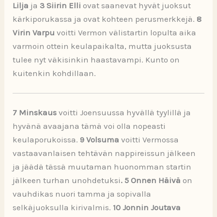
Lilja
ja
3 Siirin Elli
ovat saanevat hyvät juoksut
kärkiporukassa ja ovat kohteen perusmerkkejä.
8
Virin Varpu
voitti Vermon välistartin lopulta aika
varmoin ottein keulapaikalta, mutta juoksusta
tulee nyt väkisinkin haastavampi. Kunto on
kuitenkin kohdillaan.
7 Minskaus
voitti Joensuussa hyvällä tyylillä ja
hyvänä avaajana tämä voi olla nopeasti
keulaporukoissa.
9 Volsuma
voitti Vermossa
vastaavanlaisen tehtävän nappireissun jälkeen
ja jäädä tässä muutaman huonomman startin
jälkeen turhan unohdetuksi
. 5 Onnen Häivä
on
vauhdikas nuori tamma ja sopivalla
selkäjuoksulla kirivalmis.
10 Jonnin Joutava