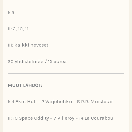
I: 5
II: 2, 10, 11
III: kaikki hevoset
30 yhdistelmää / 15 euroa
MUUT LÄHDÖT:
I: 4 Ekin Huli – 2 Varjohehku – 8 R.R. Muistotar
II: 10 Space Oddity – 7 Villeroy – 14 La Courabou