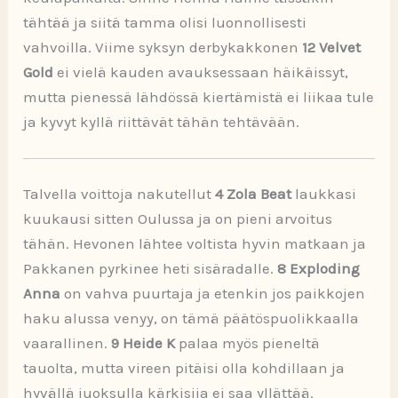
tähtää ja siitä tamma olisi luonnollisesti
vahvoilla. Viime syksyn derbykakkonen
12 Velvet
Gold
ei vielä kauden avauksessaan häikäissyt,
mutta pienessä lähdössä kiertämistä ei liikaa tule
ja kyvyt kyllä riittävät tähän tehtävään.
Talvella voittoja nakutellut
4 Zola Beat
laukkasi
kuukausi sitten Oulussa ja on pieni arvoitus
tähän. Hevonen lähtee voltista hyvin matkaan ja
Pakkanen pyrkinee heti sisäradalle.
8 Exploding
Anna
on vahva puurtaja ja etenkin jos paikkojen
haku alussa venyy, on tämä päätöspuolikkaalla
vaarallinen.
9 Heide K
palaa myös pieneltä
tauolta, mutta vireen pitäisi olla kohdillaan ja
hyvällä juoksulla kärkisija ei saa yllättää.