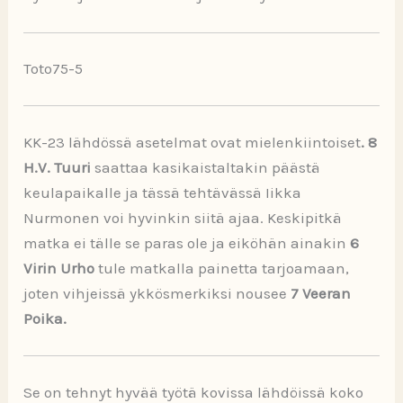
Toto75-5
KK-23 lähdössä asetelmat ovat mielenkiintoiset
. 8
H.V. Tuuri
saattaa kasikaistaltakin päästä
keulapaikalle ja tässä tehtävässä Iikka
Nurmonen voi hyvinkin siitä ajaa. Keskipitkä
matka ei tälle se paras ole ja eiköhän ainakin
6
Virin Urho
tule matkalla painetta tarjoamaan,
joten vihjeissä ykkösmerkiksi nousee
7 Veeran
Poika.
Se on tehnyt hyvää työtä kovissa lähdöissä koko