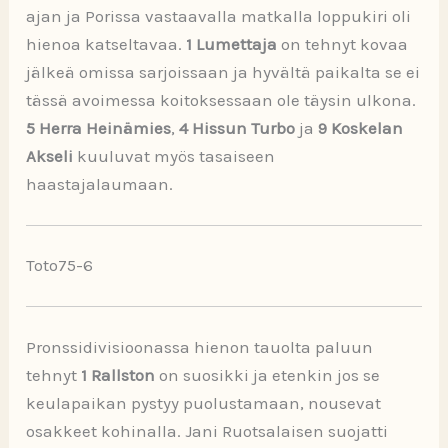
ajan ja Porissa vastaavalla matkalla loppukiri oli
hienoa katseltavaa.
1 Lumettaja
on tehnyt kovaa
jälkeä omissa sarjoissaan ja hyvältä paikalta se ei
tässä avoimessa koitoksessaan ole täysin ulkona.
5 Herra Heinämies
,
4 Hissun Turbo
ja
9 Koskelan
Akseli
kuuluvat myös tasaiseen
haastajalaumaan.
Toto75-6
Pronssidivisioonassa hienon tauolta paluun
tehnyt
1 Rallston
on suosikki ja etenkin jos se
keulapaikan pystyy puolustamaan, nousevat
osakkeet kohinalla. Jani Ruotsalaisen suojatti