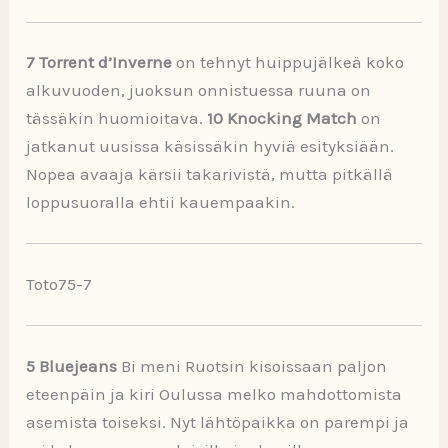
7 Torrent d’Inverne
on tehnyt huippujälkeä koko
alkuvuoden, juoksun onnistuessa ruuna on
tässäkin huomioitava.
10 Knocking Match
on
jatkanut uusissa käsissäkin hyviä esityksiään.
Nopea avaaja kärsii takarivistä, mutta pitkällä
loppusuoralla ehtii kauempaakin.
Toto75-7
5 Bluejeans
Bi meni Ruotsin kisoissaan paljon
eteenpäin ja kiri Oulussa melko mahdottomista
asemista toiseksi. Nyt lähtöpaikka on parempi ja