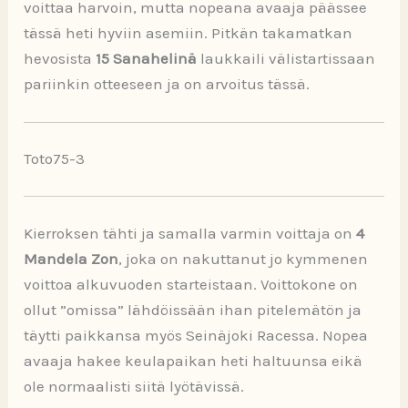
voittaa harvoin, mutta nopeana avaaja päässee
tässä heti hyviin asemiin. Pitkän takamatkan
hevosista
15 Sanahelinä
laukkaili välistartissaan
pariinkin otteeseen ja on arvoitus tässä.
Toto75-3
Kierroksen tähti ja samalla varmin voittaja on
4
Mandela
Zon
, joka on nakuttanut jo kymmenen
voittoa alkuvuoden starteistaan. Voittokone on
ollut ”omissa” lähdöissään ihan pitelemätön ja
täytti paikkansa myös Seinäjoki Racessa. Nopea
avaaja hakee keulapaikan heti haltuunsa eikä
ole normaalisti siitä lyötävissä.