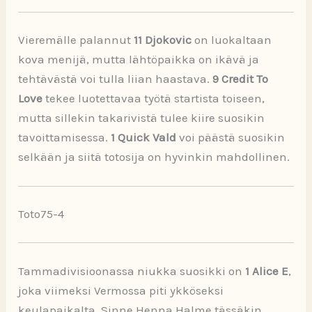
Vieremälle palannut
11 Djokovic
on luokaltaan
kova menijä, mutta lähtöpaikka on ikävä ja
tehtävästä voi tulla liian haastava.
9 Credit To
Love
tekee luotettavaa työtä startista toiseen,
mutta sillekin takarivistä tulee kiire suosikin
tavoittamisessa.
1 Quick Vald
voi päästä suosikin
selkään ja siitä totosija on hyvinkin mahdollinen.
Toto75-4
Tammadivisioonassa niukka suosikki on
1 Alice E
,
joka viimeksi Vermossa piti ykköseksi
keulapaikalta. Sinne Henna Halme tässäkin