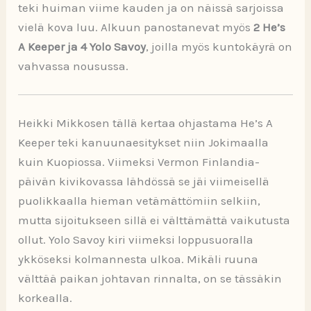
teki huiman viime kauden ja on näissä sarjoissa
vielä kova luu. Alkuun panostanevat myös
2 He’s
A Keeper ja 4 Yolo Savoy
, joilla myös kuntokäyrä on
vahvassa nousussa.
Heikki Mikkosen tällä kertaa ohjastama He’s A
Keeper teki kanuunaesitykset niin Jokimaalla
kuin Kuopiossa. Viimeksi Vermon Finlandia-
päivän kivikovassa lähdössä se jäi viimeisellä
puolikkaalla hieman vetämättömiin selkiin,
mutta sijoitukseen sillä ei välttämättä vaikutusta
ollut. Yolo Savoy kiri viimeksi loppusuoralla
ykköseksi kolmannesta ulkoa. Mikäli ruuna
välttää paikan johtavan rinnalta, on se tässäkin
korkealla.