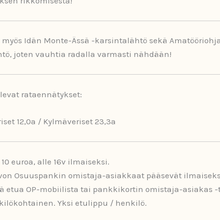
ksen rikkomisesta!
 myös Idän Monte-Ässä -karsintalähtö sekä Amatööriohja
htö, joten vauhtia radalla varmasti nähdään!
levat rataennätykset:
set 12,0a / Kylmäveriset 23,3a
10 euroa, alle 16v ilmaiseksi.
von Osuuspankin omistaja-asiakkaat pääsevät ilmaiseks
 etua OP-mobiilista tai pankkikortin omistaja-asiakas -t
ilökohtainen. Yksi etulippu / henkilö.