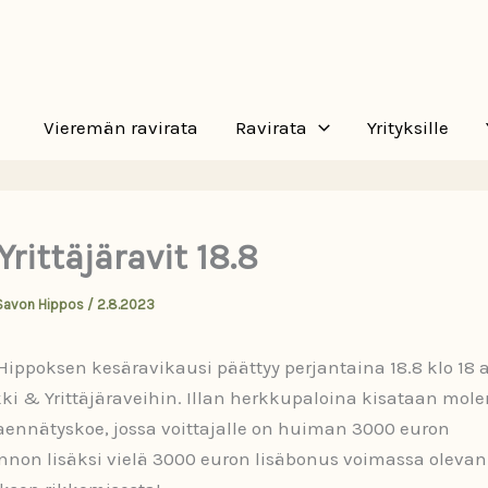
Vieremän ravirata
Ravirata
Yrityksille
rittäjäravit 18.8
Savon Hippos
/
2.8.2023
ippoksen kesäravikausi päättyy perjantaina 18.8 klo 18 a
i & Yrittäjäraveihin. Illan herkkupaloina kisataan mol
taennätyskoe, jossa voittajalle on huiman 3000 euron
nnon lisäksi vielä 3000 euron lisäbonus voimassa olevan