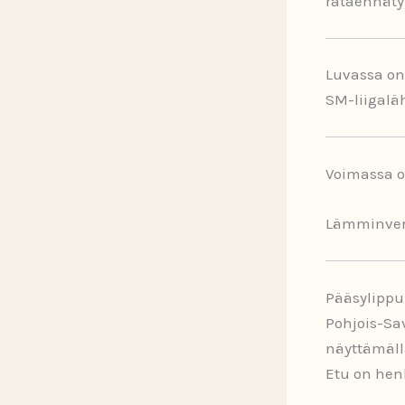
rataennäty
Luvassa on
SM-liigalä
Voimassa o
Lämminveri
Pääsylippu 
Pohjois-Sa
näyttämällä
Etu on henk