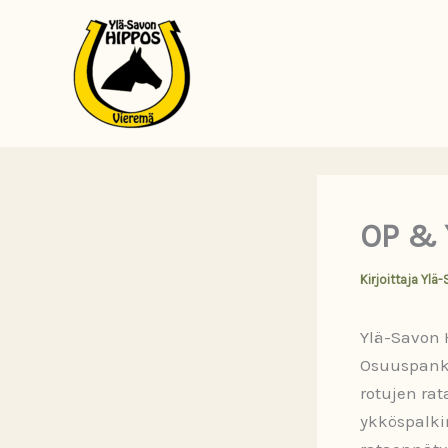
Siirry
sisältöön
OP & Y
Kirjoittaja
Ylä-
Ylä-Savon H
Osuuspankk
rotujen ra
ykköspalki